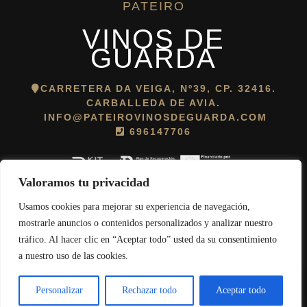
PATEIRO
VINOS DE
GUARDA
CARRETERA DA VEIGA, Nº39, CP. 32416.
CARBALLEDA DE AVIA.
INFO@PATEIROVINOSDEGUARDA.COM
696147706
Valoramos tu privacidad
Usamos cookies para mejorar su experiencia de navegación,
Política de cookies
||
Aviso legal
||
Política de protección de datos
mostrarle anuncios o contenidos personalizados y analizar nuestro
tráfico. Al hacer clic en “Aceptar todo” usted da su consentimiento
© 2026 Pateiro Vinos de Guarda. Todos los derechos reservados.
a nuestro uso de las cookies.
Desarrollado por
Amodo Soluciones
.
0
Personalizar
Rechazar todo
Aceptar todo