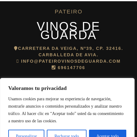
PATEIRO
VINOS DE
GUARDA
CARRETERA DA VEIGA, Nº39, CP. 32416.
CARBALLEDA DE AVIA.
INFO@PATEIROVINOSDEGUARDA.COM
696147706
Valoramos tu privacidad
Usamos cookies para mejorar su experiencia de navegación,
mostrarle anuncios o contenidos personalizados y analizar nuestro
Política de cookies
||
Aviso legal
||
Política de protección de datos
tráfico. Al hacer clic en “Aceptar todo” usted da su consentimiento
© 2026 Pateiro Vinos de Guarda. Todos los derechos reservados.
a nuestro uso de las cookies.
0
Desarrollado por
Amodo Soluciones
.
Personalizar
Rechazar todo
Aceptar todo