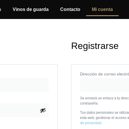
s
Vinos de guarda
Contacto
Mi cuenta
Registrarse
Dirección de correo electr
Se enviará un enlace a tu dire
contraseña.
Tus datos personales se utiliza
esta web, gestionar el acceso a
de privacidad
.