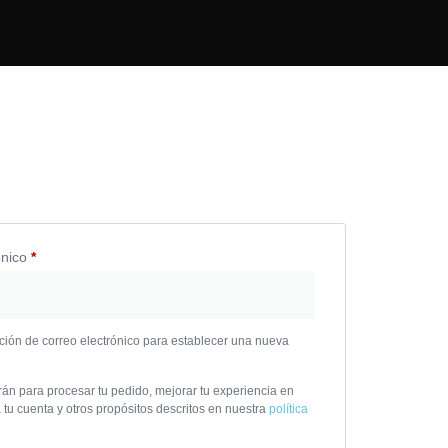
ónico
*
cción de correo electrónico para establecer una nueva
rán para procesar tu pedido, mejorar tu experiencia en
 tu cuenta y otros propósitos descritos en nuestra
política