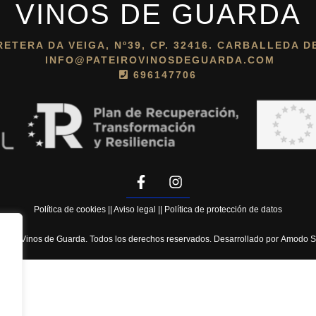
VINOS DE GUARDA
ETERA DA VEIGA, Nº39, CP. 32416. CARBALLEDA DE
INFO@PATEIROVINOSDEGUARDA.COM
696147706
Política de cookies
||
Aviso legal
||
Política de protección de datos
teiro Vinos de Guarda. Todos los derechos reservados. Desarrollado por
Amodo S