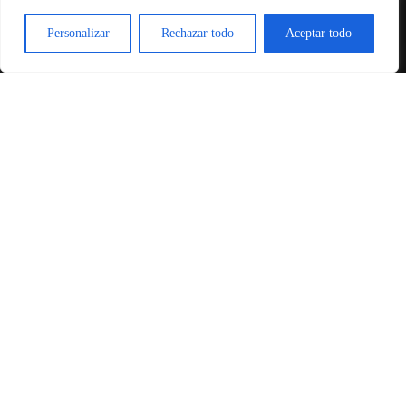
Desarrollado por
Amodo Soluciones
.
0
Personalizar
Rechazar todo
Aceptar todo