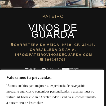
PATEIRO
VINOS DE
GUARDA
CARRETERA DA VEIGA, Nº39, CP. 32416.
CARBALLEDA DE AVIA.
INFO@PATEIROVINOSDEGUARDA.COM
696147706
Valoramos tu privacidad
Usamos cookies para mejorar su experiencia de navegación,
Política de cookies
||
Aviso legal
||
Política de protección de datos
mostrarle anuncios o contenidos personalizados y analizar nuestro
tráfico. Al hacer clic en “Aceptar todo” usted da su consentimiento
© 2026 Pateiro Vinos de Guarda. Todos los derechos reservados.
a nuestro uso de las cookies.